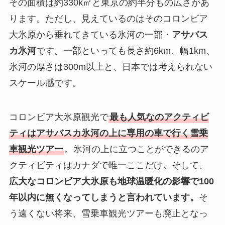
その面積は約330k㎡と東京の約半分もの広さがあ
ります。ただし、見えているのはそのコロンビア
大氷原から垂れてきている氷河の一部・
アサバス
カ氷河
です。一部といっても長さ約6km、幅1km、
氷河の厚さは300m以上と、日本では考えられない
スケール感です。
コロンビア大氷原観光で
最も人気なのアクティビ
ティはアサバスカ氷河の上に専用の車で行く雪乗
車観光ツアー
。氷河の上に立つことができるのア
クティビティはカナダで唯一ここだけ。そして、
広大なコロンビア大氷原も地球温暖化の影響で100
年以内に無くなってしまうと言われています。
そ
う遠くない将来、雪乗車観光ツアーも廃止となっ